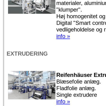
materialer, alumini
"klumper".
Høj homogenitet og 
Digital "Smart contro
vedligeholdelse og r
info »
EXTRUDERING
Reifenhäuser Extr
Blæsefolie anlæg.
Fladfolie anlæg.
Single extrudere
info »